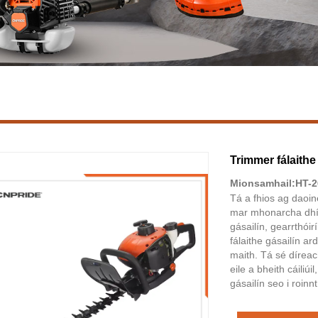
Trimmer fálaithe
Mionsamhail:HT-2
Tá a fhios ag daoin
mar mhonarcha dhír
gásailín, gearrthói
fálaithe gásailín ar
maith. Tá sé díreac
eile a bheith cáiliú
gásailín seo i roin