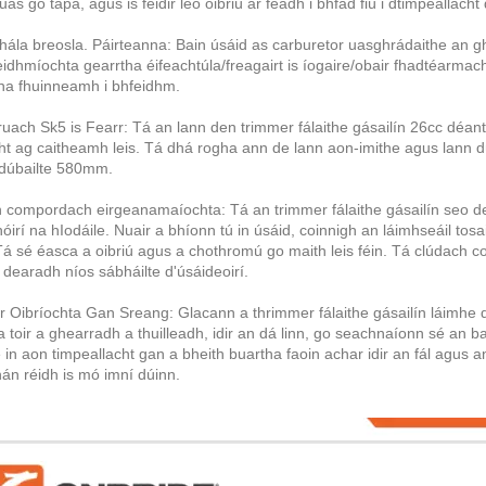
uas go tapa, agus is féidir leo oibriú ar feadh i bhfad fiú i dtimpeallacht
ála breosla. Páirteanna: Bain úsáid as carburetor uasghrádaithe an gh
feidhmíochta gearrtha éifeachtúla/freagairt is íogaire/obair fhadtéarmac
ina fhuinneamh i bhfeidhm.
uach Sk5 is Fearr: Tá an lann den trimmer fálaithe gásailín 26cc déant
cht ag caitheamh leis. Tá dhá rogha ann de lann aon-imithe agus lann d
 dúbailte 580mm.
 compordach eirgeanamaíochta: Tá an trimmer fálaithe gásailín seo d
hóirí na hIodáile. Nuair a bhíonn tú in úsáid, coinnigh an láimhseáil tos
á sé éasca a oibriú agus a chothromú go maith leis féin. Tá clúdach co
, dearadh níos sábháilte d'úsáideoirí.
r Oibríochta Gan Sreang: Glacann a thrimmer fálaithe gásailín láimhe
a toir a ghearradh a thuilleadh, idir an dá linn, go seachnaíonn sé an bao
 in aon timpeallacht gan a bheith buartha faoin achar idir an fál agus 
n réidh is mó imní dúinn.