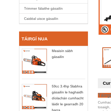
Trimmer fálaithe gásailín
Caidéal uisce gásailín
TÁIRGÍ NUA
Meaisín sábh
gásailín
Cur
59cc 3.4hp Slabhra
gásailín le haghaidh
Táirg
díolachán cumhacht
Cumhacht
láidir le gearradh 20
tosaigh,
barra