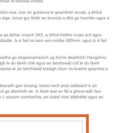
 dhian le breosla iomlán.
lúin nua, mar an gcéanna le gearrthóir scuab, a bhfuil
h aige, ionas gur féidir an breosla a dhó go hiomlán agus a
a as ábhar cruach SK5, a bhfuil tréithe cruas ard agus
úbailte. Is é fad na lann aon-imithe 600mm, agus is é fad
eartha go eirgeanamaíoch ag foirne dearthóirí Hangzhou
aigh le do lámh chlé agus an láimhseáil cúil le do lámh
santa ar an láimhseáil tosaigh chun na brainsí gearrtha a
 dearadh gan sreang, ionas nach post uafásach é an
l go dtarlóidh sé. Is féidir leat an fál a ghearradh faoi
an t -asraon cumhachta, an úsáid níos sábháilte agus an