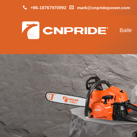
+86-18767970992
mark@cnpridepower.com
Baile