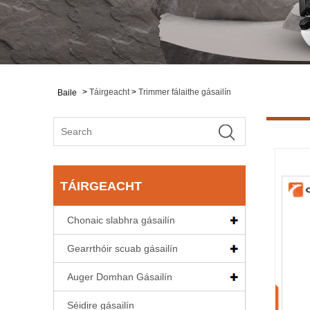
>
Táirgeacht
>
Trimmer fálaithe gásailín
Baile
TÁIRGEACHT
Chonaic slabhra gásailín
Gearrthóir scuab gásailín
Auger Domhan Gásailín
Séidire gásailín