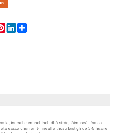
án
atsApp
Pinterest
LinkedIn
Share
osla, inneall cumhachtach dhá stróc, láimhseáil éasca
atá éasca chun an t-inneall a thosú laistigh de 3-5 huaire