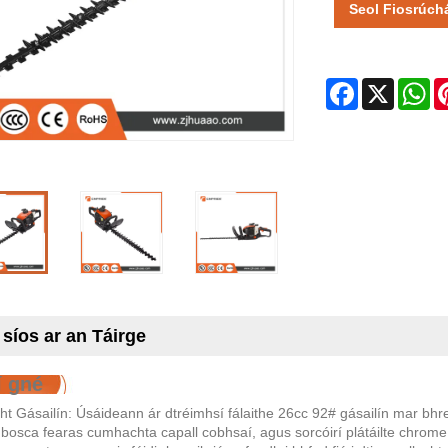
Seol Fiosrúch
Facebook
X
Wh
 síos ar an Táirge
í gné
 Gásailín: Úsáideann ár dtréimhsí fálaithe 26cc 92# gásailín mar bhre
 bosca fearas cumhachta capall cobhsaí, agus sorcóirí plátáilte chrome 