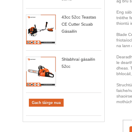
ag brú s
Eng sábh
43cc 52cc Teastas
tréithe 
thiontú 
CE Cutter Scuab
Gásailín
Blade Cr
friotaío
na lann
Dearadh
Shlabhraí gásailín
le deart
52cc
dheas. T
bhlocáil
Struchtú
faiche/n
shaoirse
mothúchá
Gach táirge nua