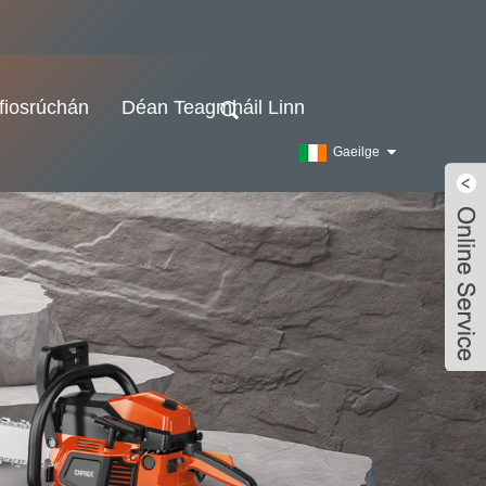
fiosrúchán
Déan Teagmháil Linn
Gaeilge