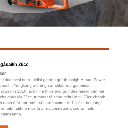
Live
 gásailín 26cc
600
e i dtionscal na n -uirlisí gairdín gur thosaigh Huaao Power
each i Yongkang a dhírigh ar shlabhraí gairmiúla
rí scuab in 2010, ach níl a fhios acu go ndéanaimid trimmer
dchaighdeáin 26cc, trimmer fálaithe peitril innill 23cc chomh
h nach é ár bpríomh -stíl ardú céime é. Tar éis do tháirgí
il, ní raibh aithne níos lú ar na céimeanna seo ar fhálú
nt céimeanna.